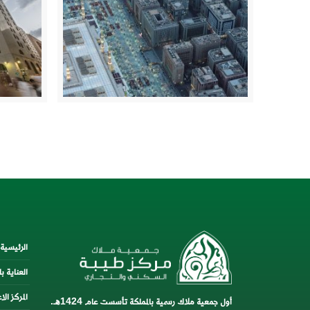
الرئيسية
العناية با
المركز ال
أول جمعية ملاك رسمية بالمملكة تأسست عام 1424هـ.