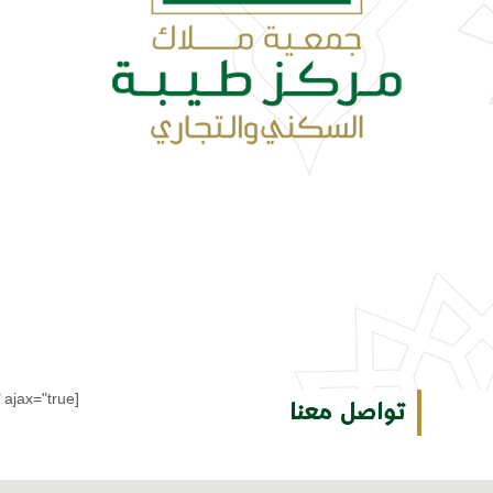
[gravityform id="1" title="false" description="false" ajax="true"]
تواصل معنا